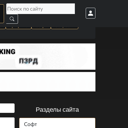
а
Графика
Софт
Cоц. сети
Разделы сайта
Софт