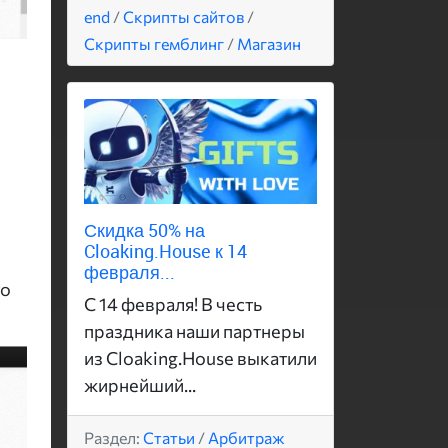
end
/
Скрипты сайтов
/
Скрипты гемблинг
/
Магазин
и
Скидка 50% на
Cloaking.House к 14
февраля...
то
С 14 февраля! В честь
праздника наши партнеры
из Cloaking.House выкатили
жирнейший...
Раздел:
Статьи
/
Арбитраж