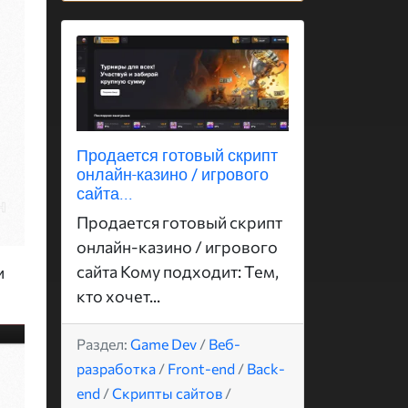
Продается готовый скрипт
онлайн-казино / игрового
сайта...
Продается готовый скрипт
онлайн-казино / игрового
сайта Кому подходит: Тем,
и
кто хочет...
Раздел:
Game Dev
/
Веб-
разработка
/
Front-end
/
Back-
end
/
Скрипты сайтов
/