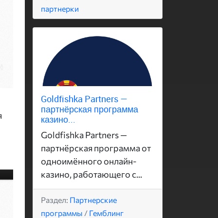
партнерки
Goldfishka Partners —
партнёрская программа
я
казино...
Goldfishka Partners —
партнёрская программа от
одноимённого онлайн-
казино, работающего с...
Раздел:
Партнерские
программы
/
Гемблинг