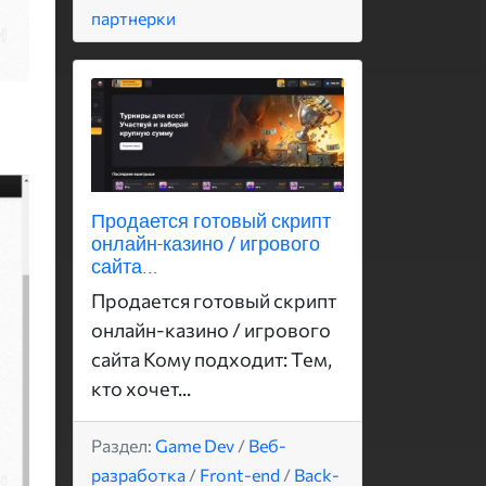
партнерки
Продается готовый скрипт
онлайн-казино / игрового
сайта...
Продается готовый скрипт
онлайн-казино / игрового
сайта Кому подходит: Тем,
кто хочет...
Раздел:
Game Dev
/
Веб-
разработка
/
Front-end
/
Back-