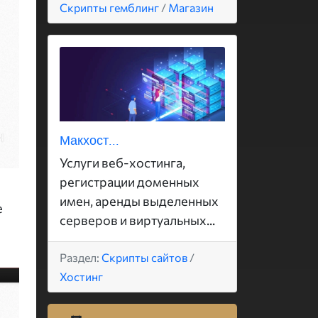
Скрипты гемблинг
/
Магазин
Макхост...
Услуги веб-хостинга,
регистрации доменных
имен, аренды выделенных
е
серверов и виртуальных...
Раздел:
Скрипты сайтов
/
Хостинг