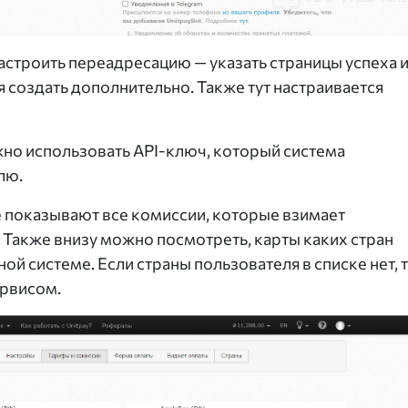
астроить переадресацию — указать страницы успеха 
ся создать дополнительно. Также тут настраивается
но использовать API-ключ, который система
лю.
е показывают все комиссии, которые взимает
 Также внизу можно посмотреть, карты каких стран
ой системе. Если страны пользователя в списке нет, 
ервисом.