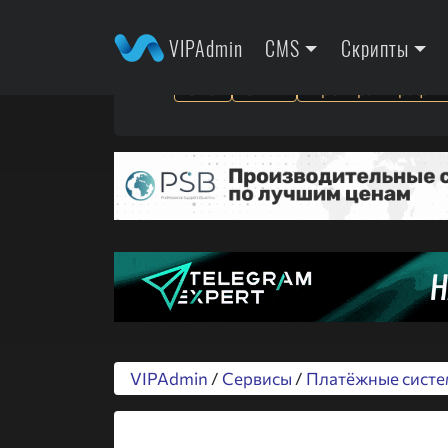
VIPAdmin
CMS
Скрипты
SEO
SMM
Арбитраж трафик
VIPAdmin
/
Сервисы
/
Платёжные сист