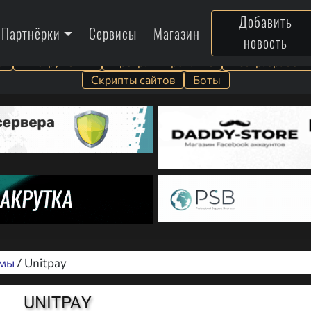
Добавить
Партнёрки
Сервисы
Магазин
новость
а
Инструменты
Программирование
Веб-разработк
Скрипты сайтов
Боты
емы
/ Unitpay
UNITPAY