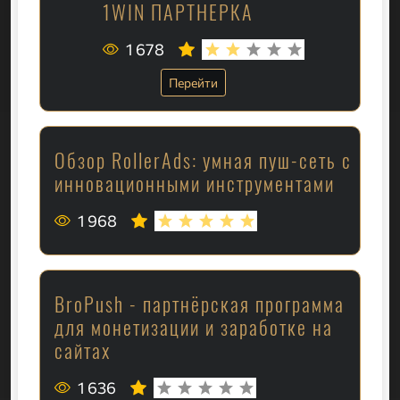
1WIN ПАРТНЕРКА
1 678
Перейти
Обзор RollerAds: умная пуш-сеть с
инновационными инструментами
1 968
BroPush - партнёрская программа
для монетизации и заработке на
сайтах
1 636