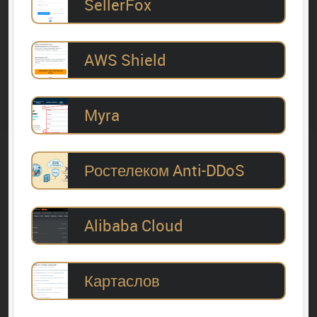
SellerFox
AWS Shield
Myra
Ростелеком Anti-DDoS
Alibaba Cloud
Картаслов