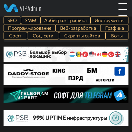
VIPAdmin
SEO
SMM
Арбитраж трафика
Инструменты
Программирование
Веб-разработка
Графика
Софт
Cоц. сети
Скрипты сайтов
Боты