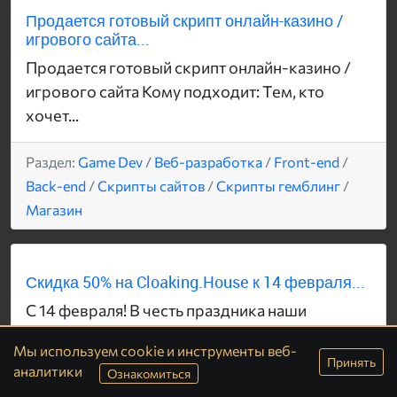
Продается готовый скрипт онлайн-казино /
игрового сайта...
Продается готовый скрипт онлайн-казино /
игрового сайта Кому подходит: Тем, кто
хочет...
Раздел:
Game Dev
/
Веб-разработка
/
Front-end
/
Back-end
/
Скрипты сайтов
/
Скрипты гемблинг
/
Магазин
Скидка 50% на Cloaking.House к 14 февраля...
С 14 февраля! В честь праздника наши
партнеры из Cloaking.House выкатили
Мы используем cookie и инструменты веб-
жирнейший...
Принять
аналитики
Ознакомиться