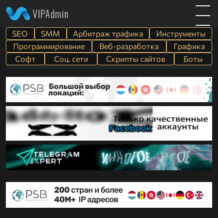
VIPAdmin
SEO
SMM
Арбитраж трафика
Инструменты
Программирование
Веб-разработка
Графика
Софт
Cоц. сети
Скрипты сайтов
Боты