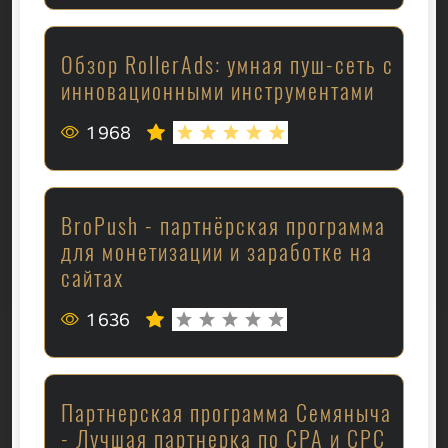
Обзор RollerAds: умная пуш-сеть с
инновационными инструментами
1 968
BroPush - партнёрская программа
для монетизации и заработке на
сайтах
1 636
Партнерская программа Семяныча
- Лучшая партнерка по CPA и CPC