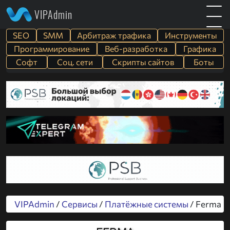
VIPAdmin
SEO
SMM
Арбитраж трафика
Инструменты
Программирование
Веб-разработка
Графика
Софт
Cоц. сети
Скрипты сайтов
Боты
VIPAdmin
/
Сервисы
/
Платёжные системы
/ Ferma