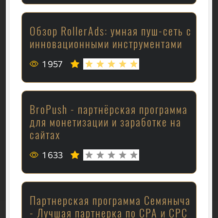
Обзор RollerAds: умная пуш-сеть с
инновационными инструментами
1 957
BroPush - партнёрская программа
для монетизации и заработке на
сайтах
1 633
Партнерская программа Семяныча
- Лучшая партнерка по CPA и CPC