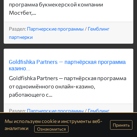
программа букмекерской компании
Мостбет,...
Раздел:
Партнерские программы
/
Гемблинг
партнерки
Goldfishka Partners — партнёрская программа
казино...
Goldfishka Partners — партнёрская программа
от одноимённого онлайн-казино,
работающего с...
Раздел:
Партнерские программы
/
Гемблинг
партнерки
Мы используем cookie и инструменты веб-
Принять
аналитики
Ознакомиться