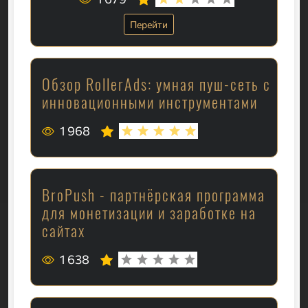
Перейти
Обзор RollerAds: умная пуш-сеть с
инновационными инструментами
1 968
BroPush - партнёрская программа
для монетизации и заработке на
сайтах
1 638