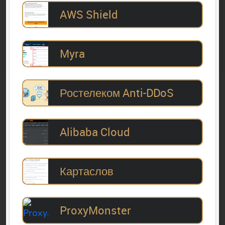
AWS Shield
Myra
Ростелеком Anti-DDoS
Alibaba Cloud
Картаслов
ProxyMonster