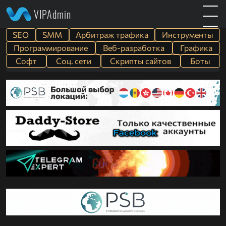
VIPAdmin
SEO
SMM
Арбитраж трафика
Инструменты
Программирование
Веб-разработка
Графика
Софт
Cоц. сети
Скрипты сайтов
Боты