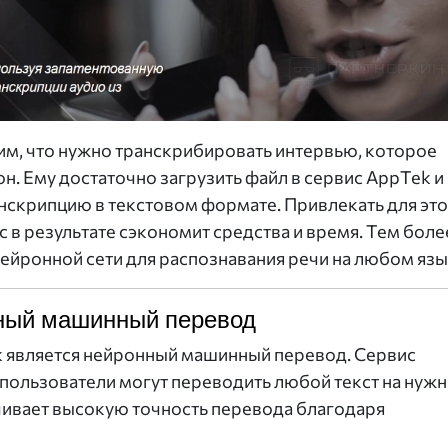
им, что нужно транскрибировать интервью, которое
он. Ему достаточно загрузить файл в сервис AppTek и
анскрипцию в текстовом формате. Привлекать для эт
 в результате сэкономит средства и время. Тем более
ейронной сети для распознавания речи на любом язы
ный машинный перевод
 является нейронный машинный перевод. Сервис
пользователи могут переводить любой текст на нуж
ечивает высокую точность перевода благодаря