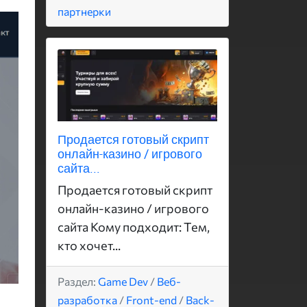
партнерки
Продается готовый скрипт
онлайн-казино / игрового
сайта...
Продается готовый скрипт
онлайн-казино / игрового
сайта Кому подходит: Тем,
кто хочет...
Раздел:
Game Dev
/
Веб-
разработка
/
Front-end
/
Back-