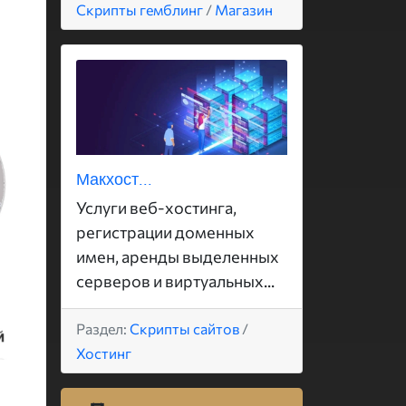
Скрипты гемблинг
/
Магазин
Макхост...
Услуги веб-хостинга,
регистрации доменных
имен, аренды выделенных
серверов и виртуальных...
Раздел:
Скрипты сайтов
/
Хостинг