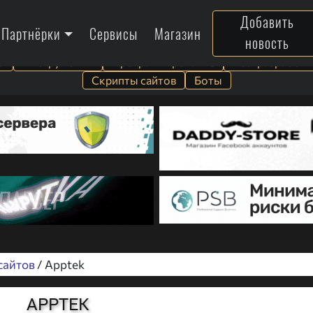
Добавить
Партнёрки
Сервисы
Магазин
новость
а
Инструменты
Программирование
Веб-разработк
Скрипты сайтов
Боты
сайтов
/ Apptek
APPTEK