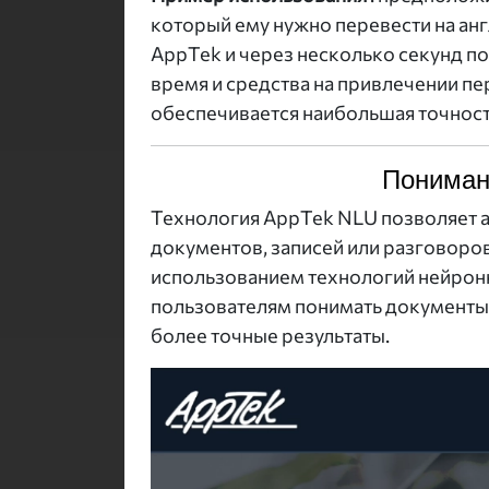
который ему нужно перевести на анг
AppTek и через несколько секунд по
время и средства на привлечении п
обеспечивается наибольшая точность
Пониман
Технология AppTek NLU позволяет а
документов, записей или разговоров
использованием технологий нейронн
пользователям понимать документы 
более точные результаты.