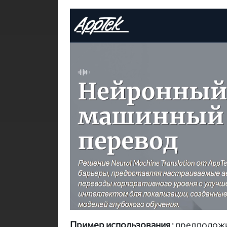
Пример использования
: предположи