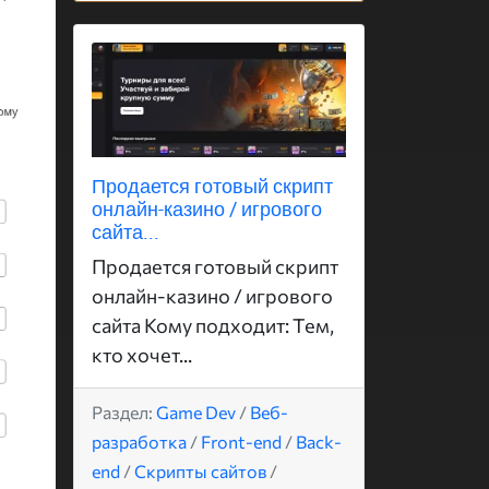
Продается готовый скрипт
онлайн-казино / игрового
сайта...
Продается готовый скрипт
онлайн-казино / игрового
сайта Кому подходит: Тем,
кто хочет...
Раздел:
Game Dev
/
Веб-
разработка
/
Front-end
/
Back-
end
/
Скрипты сайтов
/