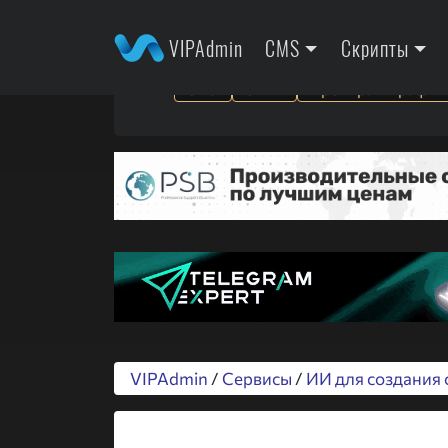
VIPAdmin
CMS
Скрипты
SEO
SMM
Арбитраж трафик
VIPAdmin
/
Сервисы
/
ИИ для создания 