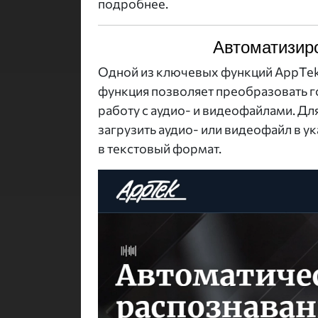
подробнее.
Автоматизир
Одной из ключевых функций AppTek 
функция позволяет преобразовать г
работу с аудио- и видеофайлами. Д
загрузить аудио- или видеофайл в у
в текстовый формат.