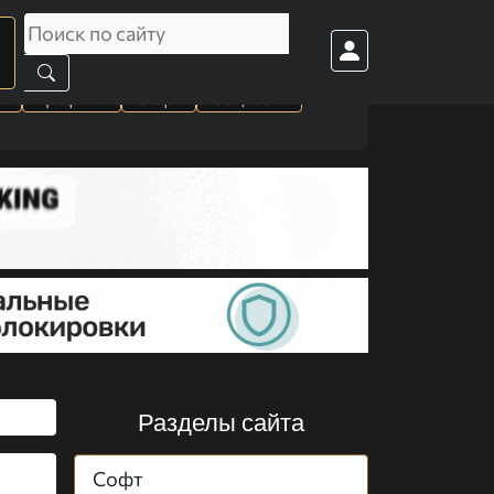
а
Графика
Софт
Cоц. сети
Разделы сайта
Софт