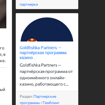
партнерки
Goldfishka Partners —
ого
партнёрская программа
, в
казино...
ке.
Goldfishka Partners —
партнёрская программа от
одноимённого онлайн-
казино, работающего с...
ный
Раздел:
Партнерские
программы
/
Гемблинг