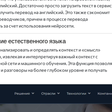
лийский. Достаточно просто загрузить текст в сервис
лучить перевод на английский. Это также сэкономит
ереводчиков, причем в процессе перевода
 за счет использования нейросети.
ие естественного языка
нализировать и определять контекст и «смысл»
, извлекая и интерпретируя важный контекст с
ой сети и машинного обучения. Эта функция позволя
и разговоры на более глубоком уровне и получать