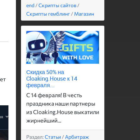
end
/
Скрипты сайтов
/
Скрипты гемблинг
/
Магазин
Скидка 50% на
Cloaking.House к 14
ет
февраля...
С 14 февраля! В честь
праздника наши партнеры
из Cloaking.House выкатили
жирнейший...
Раздел:
Статьи
/
Арбитраж