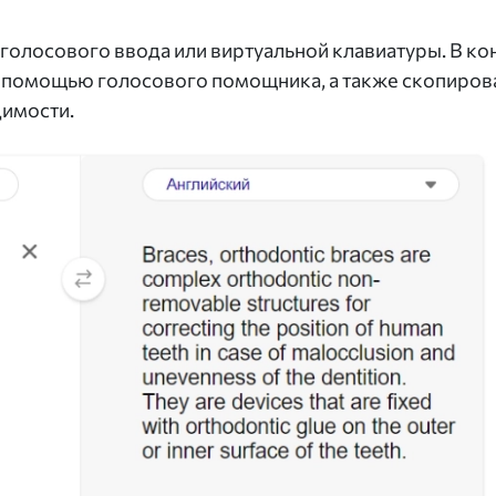
голосового ввода или виртуальной клавиатуры. В ко
с помощью голосового помощника, а также скопиров
димости.