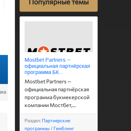
Популярные темы
Mostbet Partners —
официальная партнёрская
программа БК...
Mostbet Partners —
официальная партнёрская
программа букмекерской
компании Мостбет,...
Раздел:
Партнерские
программы
/
Гемблинг