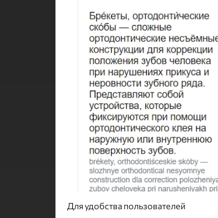
Для удобства пользователей