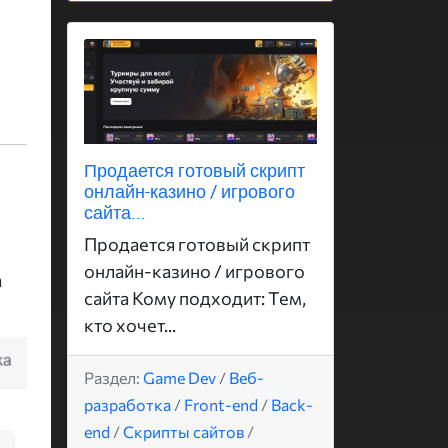
Продается готовый скрипт
онлайн-казино / игрового
сайта...
Продается готовый скрипт
онлайн-казино / игрового
а
сайта Кому подходит: Тем,
кто хочет...
Раздел:
Game Dev
/
Веб-
разработка
/
Front-end
/
Back-
end
/
Скрипты сайтов
/