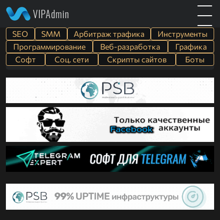
VIPAdmin
SEO
SMM
Арбитраж трафика
Инструменты
Программирование
Веб-разработка
Графика
Софт
Cоц. сети
Скрипты сайтов
Боты