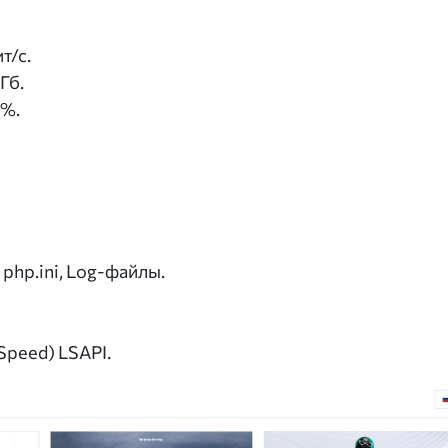
т/с.
Гб.
0%.
, php.ini, Log-файлы.
Speed) LSAPI.