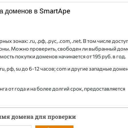
а доменов в SmartApe
 зонах: .ru, .рф, .рус, .com, .net. В том числе досту
ны. Можно проверить, свободен ли выбранный дом
имость покупки доменов начинается от 195 руб. в год.
u, рф, su до 6-12 часов; com и другие западные доме
нга от года и на более долгий срок, предоставляется