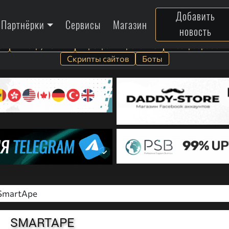
Добавить
Партнёрки
Сервисы
Магазин
новость
а
Инструменты
Программирование
Веб-разработк
Скрипты сайтов
Боты
SmartApe
SMARTAPE