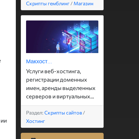
Скрипты гемблинг
/
Магазин
е
Макхост...
Услуги веб-хостинга,
регистрации доменных
имен, аренды выделенных
серверов и виртуальных...
Раздел:
Скрипты сайтов
/
чии
Хостинг