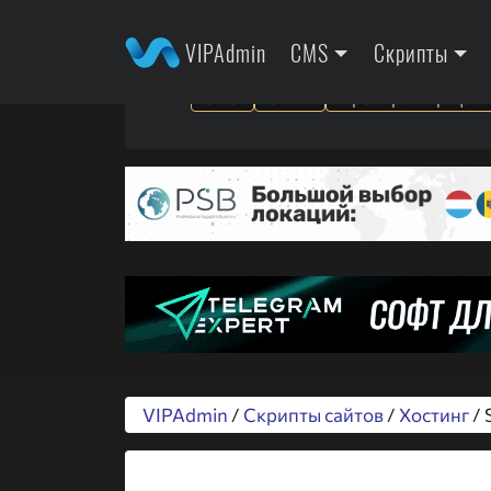
VIPAdmin
CMS
Скрипты
SEO
SMM
Арбитраж трафик
VIPAdmin
/
Скрипты сайтов
/
Хостинг
/ 