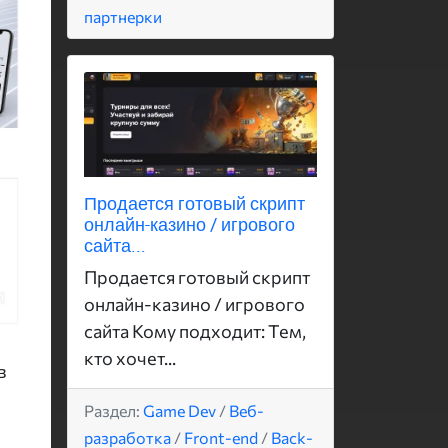
партнерки
Продается готовый скрипт
онлайн-казино / игрового
сайта...
Продается готовый скрипт
онлайн-казино / игрового
сайта Кому подходит: Тем,
кто хочет...
в
Раздел:
Game Dev
/
Веб-
разработка
/
Front-end
/
Back-