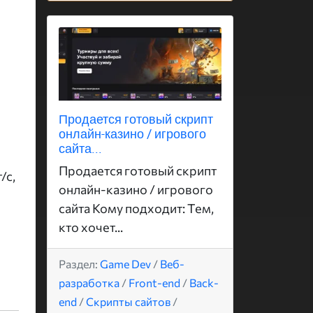
Продается готовый скрипт
онлайн-казино / игрового
сайта...
Продается готовый скрипт
/с,
онлайн-казино / игрового
сайта Кому подходит: Тем,
кто хочет...
Раздел:
Game Dev
/
Веб-
разработка
/
Front-end
/
Back-
end
/
Скрипты сайтов
/