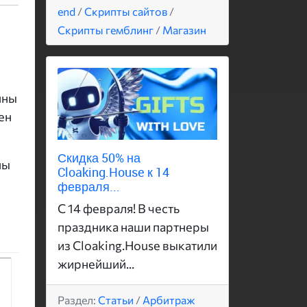
end
/
Скрипты сайтов
/
Скрипты гемблинг
/
Магазин
пны
ен
Скидка 50% на
ны
Cloaking.House к 14
февраля...
С 14 февраля! В честь
праздника наши партнеры
из Cloaking.House выкатили
жирнейший...
Раздел:
Статьи
/
Арбитраж