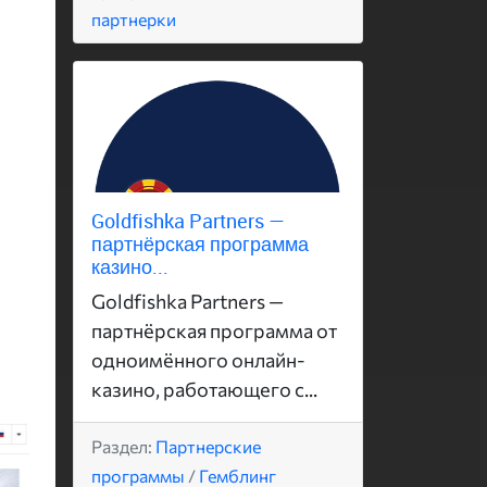
партнерки
Goldfishka Partners —
партнёрская программа
казино...
Goldfishka Partners —
партнёрская программа от
одноимённого онлайн-
казино, работающего с...
Раздел:
Партнерские
программы
/
Гемблинг