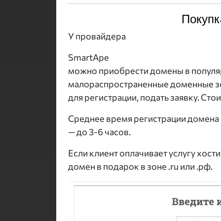
Покупк
У провайдера
SmartApe
можно приобрести домены в популярных
малораспространенные доменные зо
для регистрации, подать заявку. Сто
Среднее время регистрации домена r
— до 3-6 часов.
Если клиент оплачивает услугу хости
домен в подарок в зоне .ru или .рф.