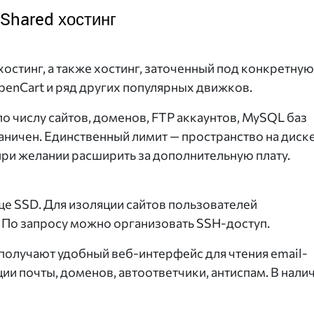
Shared хостинг
остинг, а также хостинг, заточенный под конкретную
penCart и ряд других популярных движков.
о числу сайтов, доменов, FTP аккаунтов, MySQL баз
аничен. Единственный лимит — пространство на диск
при желании расширить за дополнительную плату.
е SSD. Для изоляции сайтов пользователей
. По запросу можно организовать SSH-доступ.
 получают удобный веб-интерфейс для чтения email-
и почты, доменов, автоответчики, антиспам. В нали