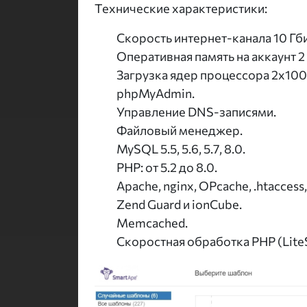
Технические характеристики:
Скорость интернет-канала 10 Гби
Оперативная память на аккаунт 2 
Загрузка ядер процессора 2x10
phpMyAdmin.
Управление DNS-записями.
Файловый менеджер.
MySQL 5.5, 5.6, 5.7, 8.0.
PHP: от 5.2 до 8.0.
Apache, nginx, OPcache, .htaсcess
Zend Guard и ionCube.
Memcached.
Скоростная обработка PHP (Lite