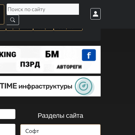
а
Графика
Софт
Cоц. сети
Разделы сайта
Софт