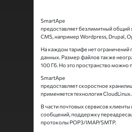
SmartApe
предоставляет безлимитный общий х
CMS, например Wordpress, Drupal, O
На каждом тарифе нет ограничений п
данных. Размер файлов также неогр
100 Гб. Но это пространство можно 
SmartApe
предоставляет скоростное хранилищ
применяется технология CloudLinux
В части почтовых сервисов клиенты
сообщений, поддержку переадресаци
протоколы POP3/IMAP/SMTP.