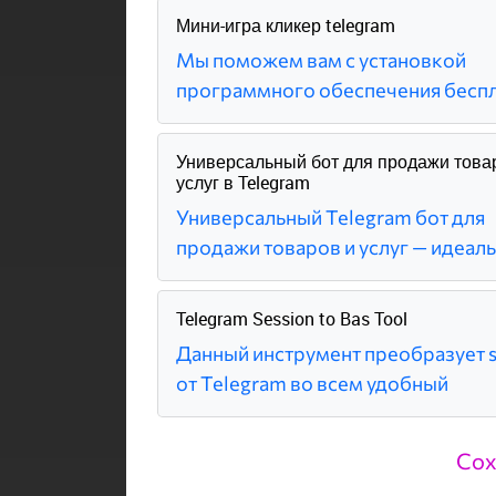
Мини-игра кликер telegram
Мы поможем вам с установкой
программного обеспечения бесп
Универсальный бот для продажи това
услуг в Telegram
Универсальный Telegram бот для
продажи товаров и услуг — идеал
Telegram Session to Bas Tool
Данный инструмент преобразует s
от Telegram во всем удобный
Сох