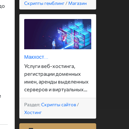
Скрипты гемблинг
/
Магазин
до
Макхост...
Услуги веб-хостинга,
регистрации доменных
имен, аренды выделенных
серверов и виртуальных...
е
Раздел:
Скрипты сайтов
/
Хостинг