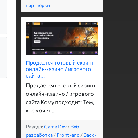
партнерки
Продается готовый скрипт
онлайн-казино / игрового
сайта...
Продается готовый скрипт
онлайн-казино / игрового
сайта Кому подходит: Тем,
кто хочет...
Раздел:
Game Dev
/
Веб-
разработка
/
Front-end
/
Back-