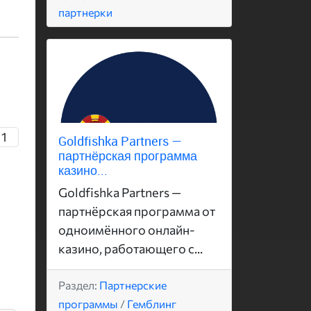
партнерки
11
Goldfishka Partners —
партнёрская программа
казино...
Goldfishka Partners —
партнёрская программа от
одноимённого онлайн-
казино, работающего с...
Раздел:
Партнерские
программы
/
Гемблинг