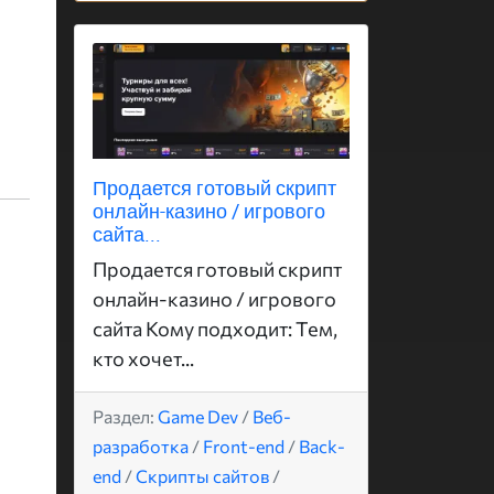
Продается готовый скрипт
онлайн-казино / игрового
сайта...
Продается готовый скрипт
онлайн-казино / игрового
сайта Кому подходит: Тем,
кто хочет...
Раздел:
Game Dev
/
Веб-
разработка
/
Front-end
/
Back-
end
/
Скрипты сайтов
/