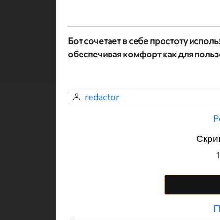
Бот сочетает в себе простоту испол
обеспечивая комфорт как для пользо
redactor
Р
Скри
1
П