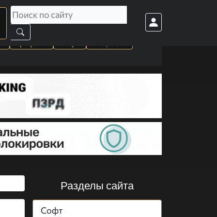
а
Графика
Софт
Cоц. сети
Разделы сайта
Софт