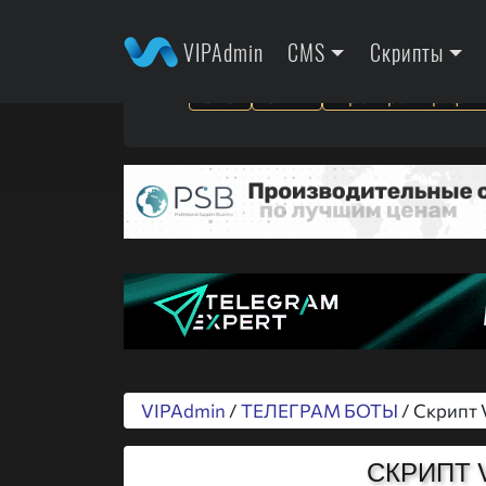
VIPAdmin
CMS
Скрипты
SEO
SMM
Арбитраж трафик
VIPAdmin
/
ТЕЛЕГРАМ БОТЫ
/ Скрипт 
СКРИПТ 