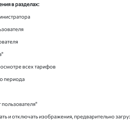
ния в разделах:
инистратора
ьзователя
ователя
а"
просмотре всех тарифов
о периода
т пользователя"
ть и отключать изображения, предварительно загру