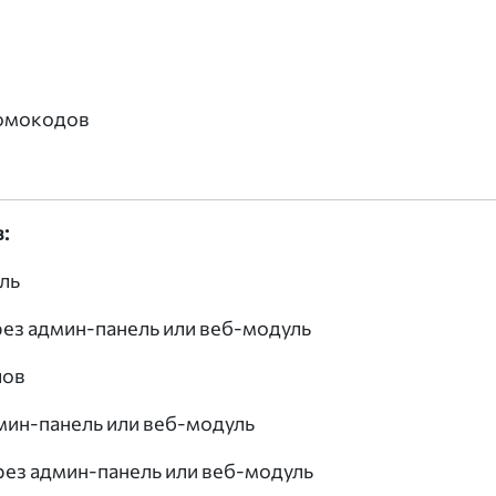
ромокодов
:
ль
ез админ-панель или веб-модуль
лов
мин-панель или веб-модуль
рез админ-панель или веб-модуль