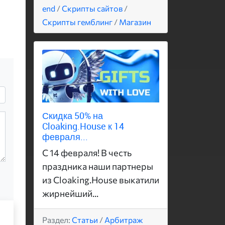
end
/
Скрипты сайтов
/
Скрипты гемблинг
/
Магазин
Скидка 50% на
Cloaking.House к 14
февраля...
С 14 февраля! В честь
праздника наши партнеры
из Cloaking.House выкатили
жирнейший...
Раздел:
Статьи
/
Арбитраж