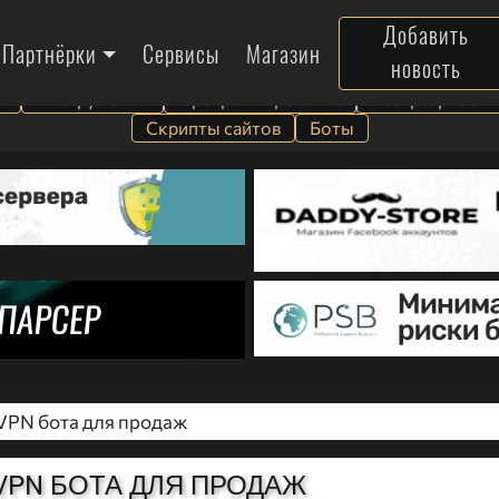
Добавить
Партнёрки
Сервисы
Магазин
новость
а
Инструменты
Программирование
Веб-разработк
Скрипты сайтов
Боты
VPN бота для продаж
VPN БОТА ДЛЯ ПРОДАЖ