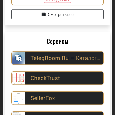
Смотреть все
Сервисы
TelegRoom.Ru — Каталог Telegram-каналов для
CheckTrust
SellerFox