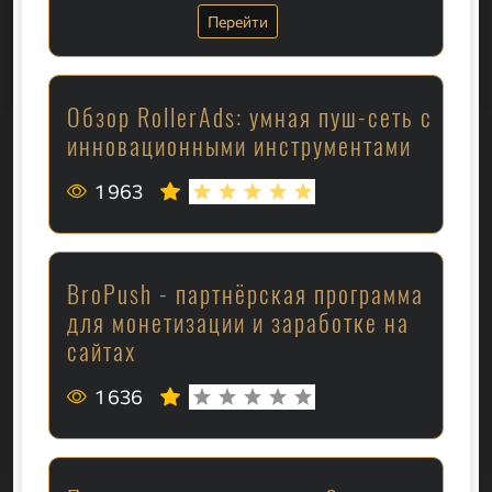
Перейти
Обзор RollerAds: умная пуш-сеть с
инновационными инструментами
1 963
BroPush - партнёрская программа
для монетизации и заработке на
сайтах
1 636