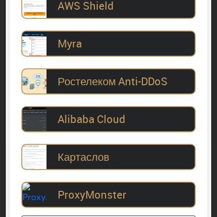
AWS Shield
Myra
Ростелеком Anti-DDoS
Alibaba Cloud
Картаслов
ProxyMonster