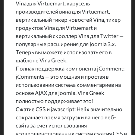
Vina для Virtuemart, карусель
производителей вина для Virtuemart,
вертикальный тикер новостей Vina, тикер
продуктов Vina для Virtuemart и
вертикальный скроллер Vina для Twitter —
популярные расширения для Joomla 3.x.
Теперь вы можете использовать его в
шаблоне Vina Greek.
Полная поддержка компонента jComment:
jComments — это мощная и простая в
использовании система комментариев на
основе AJAX для Joomla. Vina Greek
полностью поддерживает это!
Сжатие CSS и jаvascript: Helix значительно
сокращает время загрузки вашего веб-
сайта за счет использования
усовершенствованных систем сжатия CSS и