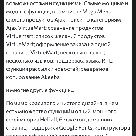
возможностями и функциями. Самые мощные и
модные функции, в том числе Mega Menu;
фильтр продуктов Ajax; поиск по категориям
Ajax VirtueMart; сравнение продуктов
Virtuemart; список желаний продуктов
VirtueMart; оформление заказа на одной
странице VirtueMart; несколько валют;
несколько языков; поддержка языка RTL;
функция рассылки новостей; резервное
копирование Akeeba
и многие другие функции...
Помимо красивого и чистого дизайна, в нем
есть множество функций и опций, мощного
фреймворка Helix II, 6 макетов домашних
страниц, поддержки Google Fonts, конструктора
макетов с функцией перетаскивания и 7