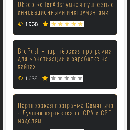
Обзор RollerAds: умная пуш-сеть с
инновационными инструментами
1 968
BroPush - партнёрская программа
для монетизации и заработке на
сайтах
1 638
Партнерская программа Семяныча
- Лучшая партнерка по CPA и CPC
моделям