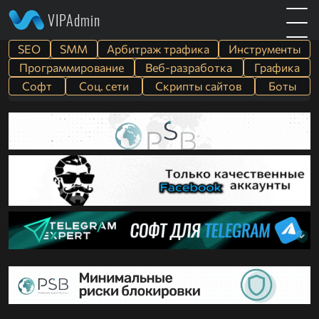
VIPAdmin
SEO
SMM
Арбитраж трафика
Инструменты
Программирование
Веб-разработка
Графика
Софт
Cоц. сети
Скрипты сайтов
Боты