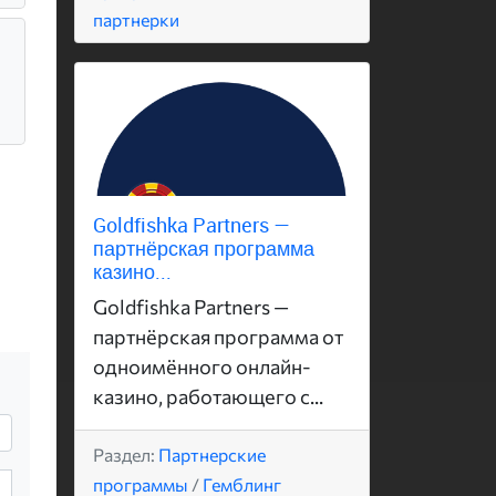
партнерки
Goldfishka Partners —
партнёрская программа
казино...
Goldfishka Partners —
партнёрская программа от
одноимённого онлайн-
казино, работающего с...
Раздел:
Партнерские
программы
/
Гемблинг