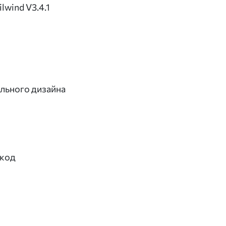
lwind V3.4.1
ального дизайна
 код