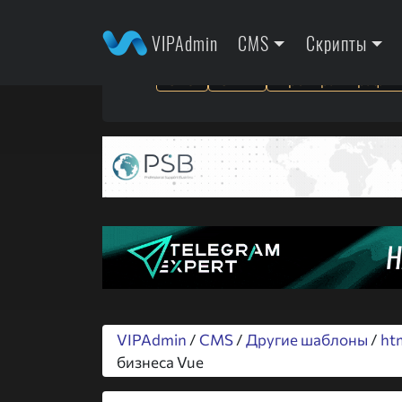
VIPAdmin
CMS
Скрипты
SEO
SMM
Арбитраж трафик
VIPAdmin
/
CMS
/
Другие шаблоны
/
ht
бизнеса Vue