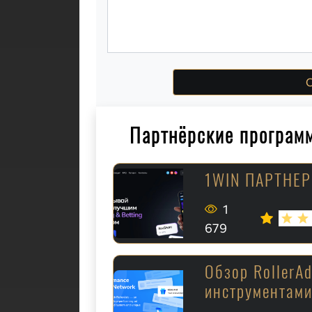
О
Партнёрские програм
1WIN ПАРТНЕ
1
679
Обзор RollerA
инструментам