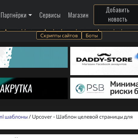
Добавить
Партнёрки
Сервисы
Магазин
новость
а
Инструменты
Программирование
Веб-разработк
Скрипты сайтов
Боты
ml шаблоны
/ Upcover - Шаблон целевой страницы для