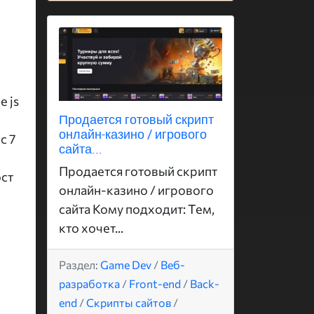
 js
Продается готовый скрипт
с
онлайн-казино / игрового
с 7
сайта...
Продается готовый скрипт
ост
онлайн-казино / игрового
сайта Кому подходит: Тем,
кто хочет...
Раздел:
Game Dev
/
Веб-
разработка
/
Front-end
/
Back-
end
/
Скрипты сайтов
/