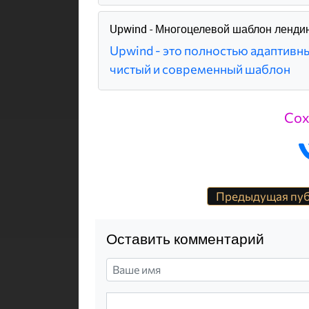
Upwind - Многоцелевой шаблон ленди
Upwind - это полностью адаптивн
чистый и современный шаблон
Сох
Предыдущая пу
Оставить комментарий