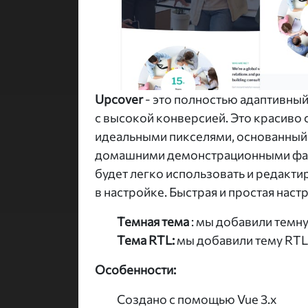
Upcover
- это полностью адаптивный
с высокой конверсией. Это красиво 
идеальными пикселями, основанный на 
домашними демонстрационными файл
будет легко использовать и редакти
в настройке. Быстрая и простая наст
Темная тема
: мы добавили темн
Тема RTL:
мы добавили тему RTL
Особенности:
Создано с помощью Vue 3.x