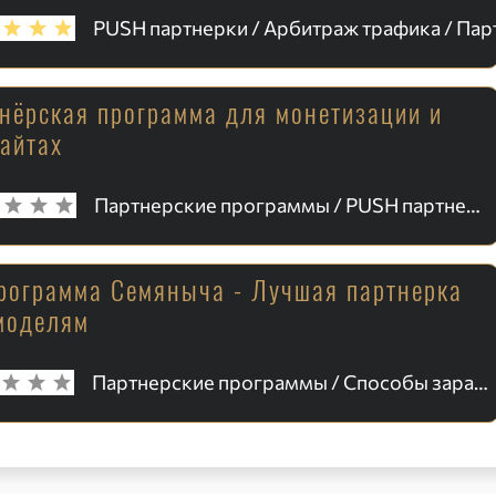
тнёрская программа для монетизации и
сайтах
Партнерские программы / PUSH партнерки
рограмма Семяныча - Лучшая партнерка
моделям
Партнерские программы / Способы заработка