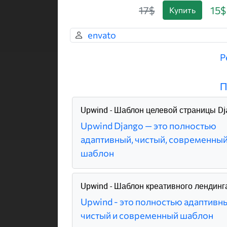
17$
15$
Купить
envato
Р
П
Upwind - Шаблон целевой страницы Dj
Upwind Django — это полностью
адаптивный, чистый, современны
шаблон
Upwind - Шаблон креативного лендинг
Upwind - это полностью адаптивн
чистый и современный шаблон