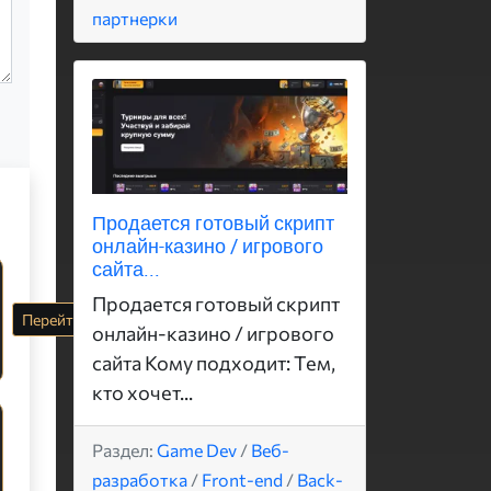
партнерки
Продается готовый скрипт
онлайн-казино / игрового
сайта...
Продается готовый скрипт
Перейти
онлайн-казино / игрового
сайта Кому подходит: Тем,
кто хочет...
Раздел:
Game Dev
/
Веб-
разработка
/
Front-end
/
Back-