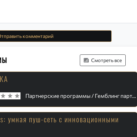
тправить комментарий
мы
Смотреть все
РКА
Партнерские программы / Гемблинг партнерки
ds: умная пуш-сеть с инновационными
и