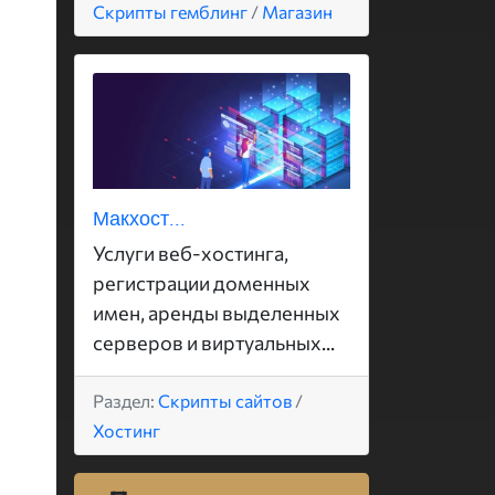
Скрипты гемблинг
/
Магазин
Макхост...
Услуги веб-хостинга,
регистрации доменных
имен, аренды выделенных
серверов и виртуальных...
Раздел:
Скрипты сайтов
/
Хостинг