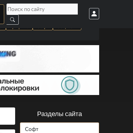
а
Графика
Софт
Cоц. сети
Разделы сайта
Софт