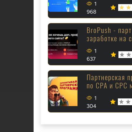
1
968
BroPush - пар
заработке на 
1
637
Партнерская п
по CPA и CPC 
1
304