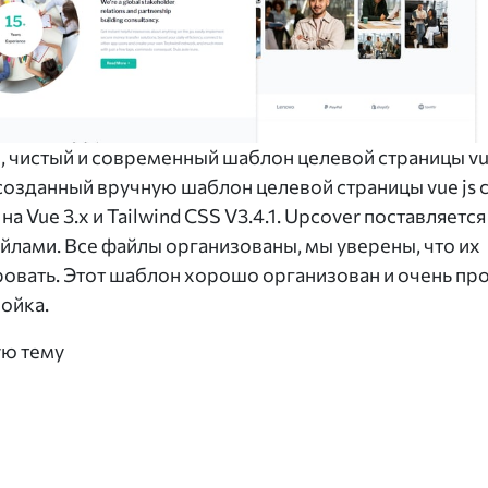
, чистый и современный шаблон целевой страницы vue
созданный вручную шаблон целевой страницы vue js 
Vue 3.x и Tailwind CSS V3.4.1. Upcover поставляется 
ами. Все файлы организованы, мы уверены, что их
ровать. Этот шаблон хорошо организован и очень пр
ройка.
ую тему