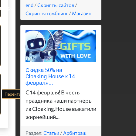
end
/
Скрипты сайтов
/
PUSH партнерки / Арбитраж трафика / Партнерские программы
Скрипты гемблинг
/
Магазин
Скидка 50% на
Cloaking.House к 14
февраля...
С 14 февраля! В честь
Перейти
праздника наши партнеры
из Cloaking.House выкатили
жирнейший...
Раздел:
Статьи
/
Арбитраж