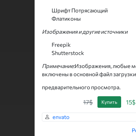
Шрифт Потрясающий
Флатиконы
Изображения и другие источники
Freepik
Shutterstock
Примечание:
Изображения, любые ме
включены в основной файл загрузки
предварительного просмотра.
17$
15$
Купить
envato
Р