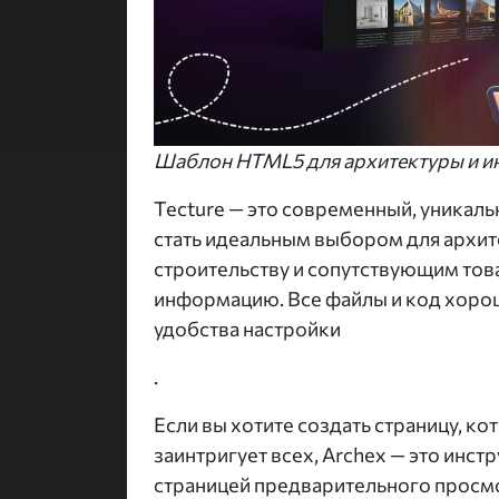
Шаблон HTML5 для архитектуры и ин
Tecture — это современный, уникал
стать идеальным выбором для архите
строительству и сопутствующим товар
информацию. Все файлы и код хор
удобства настройки
.
Если вы хотите создать страницу, к
заинтригует всех, Archex — это инст
страницей предварительного просмо