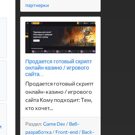
партнерки
Продается готовый скрипт
онлайн-казино / игрового
сайта...
Продается готовый скрипт
онлайн-казино / игрового
сайта Кому подходит: Тем,
кто хочет...
Раздел:
Game Dev
/
Веб-
и
разработка
/
Front-end
/
Back-