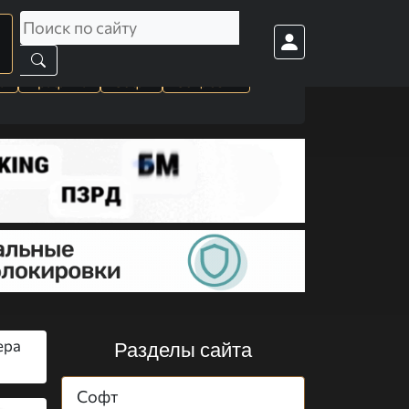
а
Графика
Софт
Cоц. сети
ера
Разделы сайта
Софт