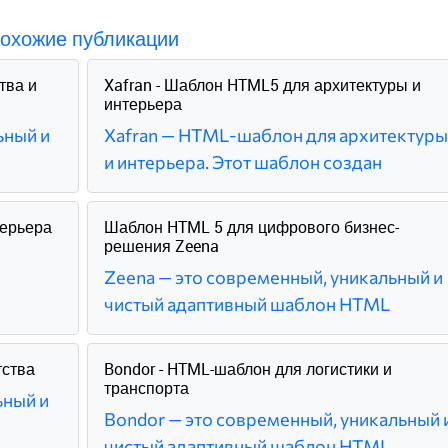
охожие публикации
тва и
Xafran - Шаблон HTML5 для архитектуры и
интерьера
ьный и
Xafran — HTML-шаблон для архитектуры
и интерьера. Этот шаблон создан
терьера
Шаблон HTML 5 для цифрового бизнес-
решения Zeena
Zeena — это современный, уникальный и
чистый адаптивный шаблон HTML
тства
Bondor - HTML-шаблон для логистики и
транспорта
ьный и
Bondor — это современный, уникальный 
чистый адаптивный шаблон HTML