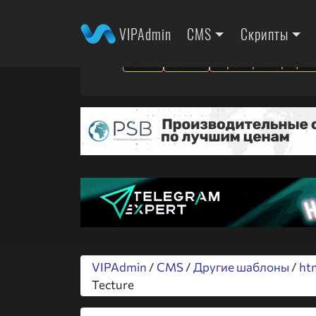
VIPAdmin
CMS
Скрипты
SEO
SMM
Арбитраж трафик
VIPAdmin
/
CMS
/
Другие шаблоны
/
ht
Tecture