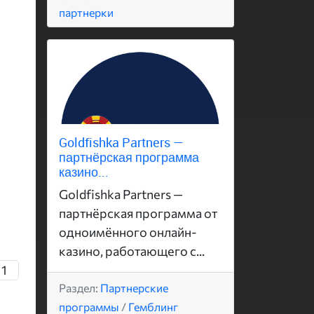
партнерки
Goldfishka Partners —
партнёрская программа
казино...
Goldfishka Partners —
партнёрская программа от
одноимённого онлайн-
казино, работающего с...
11
Раздел:
Партнерские
программы
/
Гемблинг