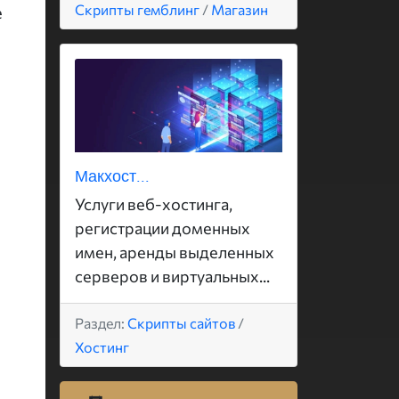
Скрипты гемблинг
/
Магазин
е
Макхост...
Услуги веб-хостинга,
регистрации доменных
имен, аренды выделенных
серверов и виртуальных...
Раздел:
Скрипты сайтов
/
Хостинг