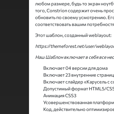
любом размере, будь то экран ноутбу
того, Constrion содержит очень пр
обновить по своему усмотрению. Его
соответствовать вашим потребност
Этот шаблон, созданный weblayout:
https://themeforest.net/user/weblayo
Наш Шаблон включает в себя все н
Включает 04 версии для дома
Включает 23 внутренние страни
Включает слайдер «Карусель с 
Допустимый формат HTML5/CS
Анимация CSS3
Усовершенствованная платформа
Код, действительно оптимизиро