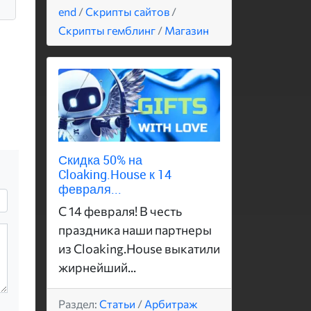
end
/
Скрипты сайтов
/
Скрипты гемблинг
/
Магазин
Скидка 50% на
Cloaking.House к 14
февраля...
С 14 февраля! В честь
праздника наши партнеры
из Cloaking.House выкатили
жирнейший...
Раздел:
Статьи
/
Арбитраж