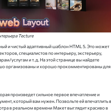
терьера Tecture
ьный и чистый адаптивный шаблон HTML 5. Это может
кторов, специалистов по интерьеру, экстерьеру,
ам/услугам и т. д. На этой странице вы найдете
ошо организованы и хорошо прокомментированы для
оторая произведет сильное первое впечатление и
румент, который вам нужен. Позвольте ей впечатлить 
тра в реальном времени Макет выглядит красиво в