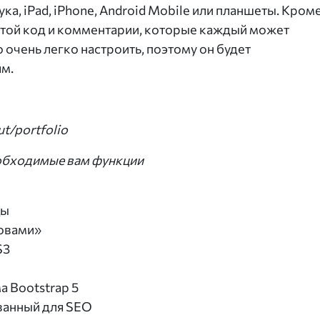
ка, iPad, iPhone, Android Mobile или планшеты. Кром
остой код и комментарии, которые каждый может
 очень легко настроить, поэтому он будет
ям.
ut/portfolio
еобходимые вам функции
цы
совами»
S3
 Bootstrap 5
ванный для SEO