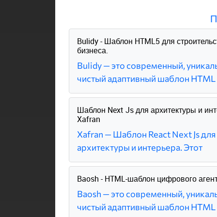
П
Bulidy - Шаблон HTML5 для строительс
бизнеса.
Bulidy — это современный, уникал
чистый адаптивный шаблон HTML
Шаблон Next Js для архитектуры и ин
Xafran
Xafran — Шаблон React Next Js для
архитектуры и интерьера. Этот
Baosh - HTML-шаблон цифрового аген
Baosh — это современный, уникал
чистый адаптивный шаблон HTML