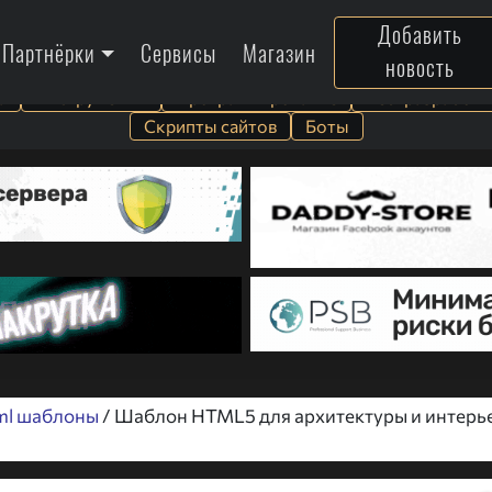
Добавить
Партнёрки
Сервисы
Магазин
новость
а
Инструменты
Программирование
Веб-разработк
Скрипты сайтов
Боты
ml шаблоны
/ Шаблон HTML5 для архитектуры и интерь