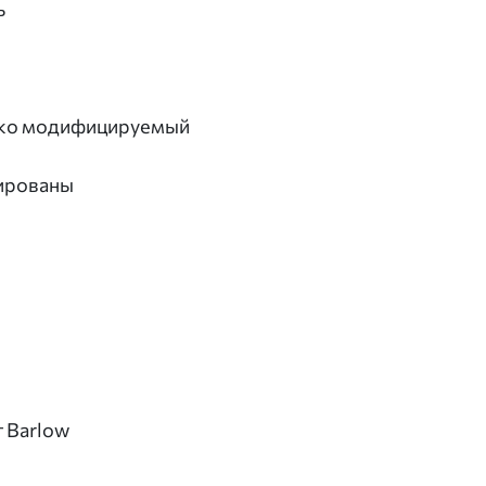
ь
гко модифицируемый
ированы
 Barlow