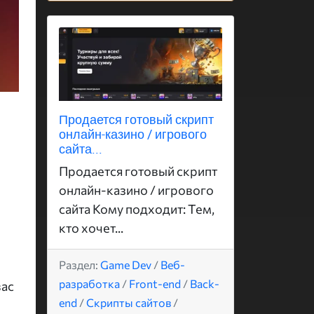
Продается готовый скрипт
онлайн-казино / игрового
сайта...
Продается готовый скрипт
онлайн-казино / игрового
сайта Кому подходит: Тем,
кто хочет...
Раздел:
Game Dev
/
Веб-
разработка
/
Front-end
/
Back-
вас
end
/
Скрипты сайтов
/