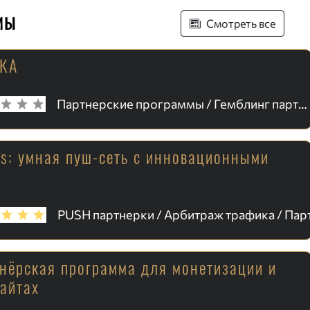
мы
Смотреть все
РКА
Партнерские программы / Гемблинг партнерки
ds: умная пуш-сеть с инновационными
и
тнёрская программа для монетизации и
сайтах