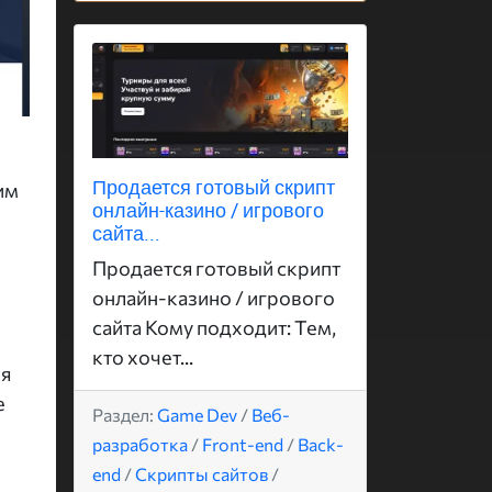
Продается готовый скрипт
им
онлайн-казино / игрового
сайта...
Продается готовый скрипт
онлайн-казино / игрового
сайта Кому подходит: Тем,
кто хочет...
ся
е
Раздел:
Game Dev
/
Веб-
разработка
/
Front-end
/
Back-
end
/
Скрипты сайтов
/