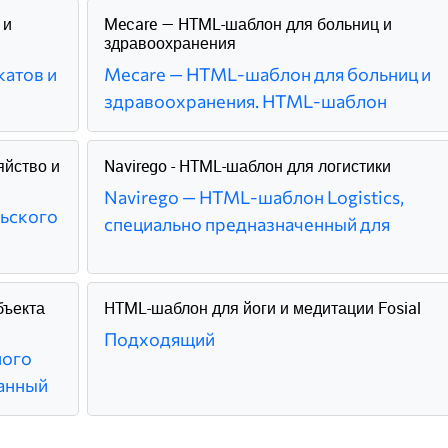
 и
Mecare — HTML-шаблон для больниц и
здравоохранения
катов и
Mecare — HTML-шаблон для больниц и
здравоохранения. HTML-шаблон
яйство и
Navirego - HTML-шаблон для логистики
Navirego — HTML-шаблон Logistics,
льского
специально предназначенный для
бъекта
HTML-шаблон для йоги и медитации Fosial
Подходящий
ного
анный