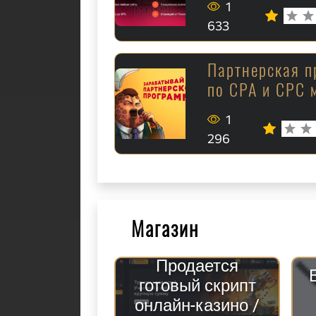
1
633
Партнерская п
по CPA и CPC 
1
296
Магазин
Продается
готовый скрипт
онлайн-казино /