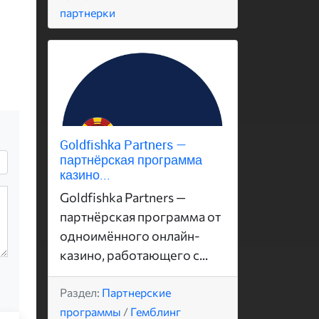
партнерки
Goldfishka Partners —
партнёрская программа
казино...
Goldfishka Partners —
партнёрская программа от
одноимённого онлайн-
казино, работающего с...
Раздел:
Партнерские
программы
/
Гемблинг