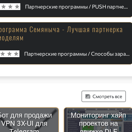
Партнерские программы / PUSH партнерки
рограмма Семяныча - Лучшая партнерка
моделям
Партнерские программы / Способы заработка
Смотреть все
Бот для продажи
Мониторинг хайп
VPN 3X-UI для
проектов на
Telegram
движке DLE