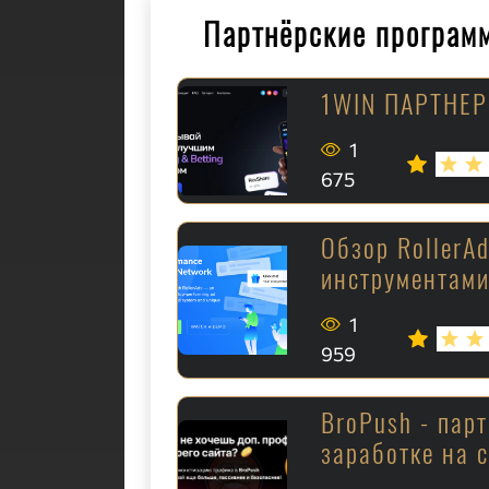
Партнёрские програм
1WIN ПАРТНЕ
1
675
Обзор RollerA
инструментам
1
959
BroPush - пар
заработке на 