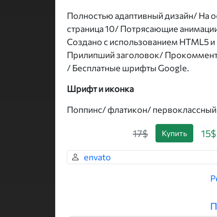
Полностью адаптивный дизайн/ На ос
страница 10/ Потрясающие анимаци
Создано с использованием HTML5 и 
Прилипший заголовок/ Прокомменти
/ Бесплатные шрифты Google.
Шрифт и иконка
Поппинс/ флатикон/ первоклассный
17$
15$
Купить
envato
Р
П