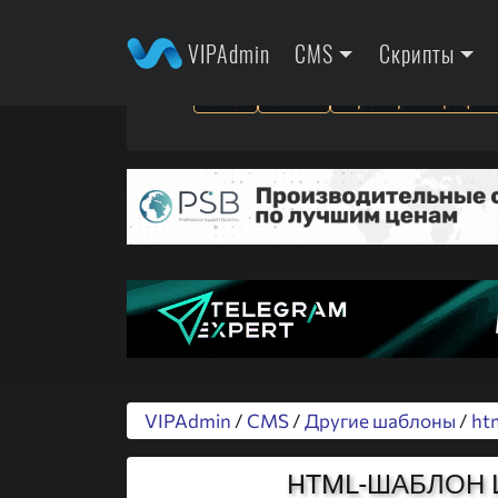
VIPAdmin
CMS
Скрипты
SEO
SMM
Арбитраж трафик
VIPAdmin
/
CMS
/
Другие шаблоны
/
ht
HTML-ШАБЛОН L