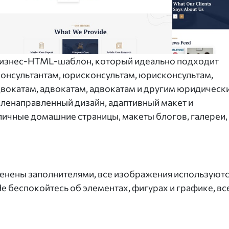
 бизнес-HTML-шаблон, который идеально подходит
онсультантам, юрисконсультам, юрисконсультам,
двокатам, адвокатам, адвокатам и другим юридическ
еленаправленный дизайн, адаптивный макет и
личные домашние страницы, макеты блогов, галереи,
енены заполнителями, все изображения используют
е беспокойтесь об элементах, фигурах и графике, вс