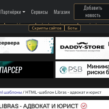
Добавить
Партнёрки
Сервисы
Магазин
новость
а
Инструменты
Программирование
Веб-разработк
Скрипты сайтов
Боты
ml шаблоны
/ HTML-шаблон Libras - адвокат и юрист
IBRAS - АДВОКАТ И ЮРИСТ