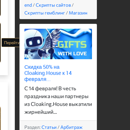
end
/
Скрипты сайтов
/
Скрипты гемблинг
/
Магазин
Перейти
Скидка 50% на
Cloaking.House к 14
февраля...
С 14 февраля! В честь
праздника наши партнеры
из Cloaking.House выкатили
жирнейший...
Раздел:
Статьи
/
Арбитраж