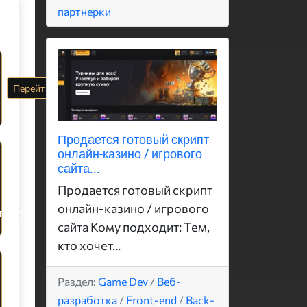
партнерки
Перейти
Продается готовый скрипт
онлайн-казино / игрового
сайта...
Продается готовый скрипт
онлайн-казино / игрового
PUSH партнерки / Арбитраж трафика / Партнерские программы
сайта Кому подходит: Тем,
кто хочет...
Раздел:
Game Dev
/
Веб-
разработка
/
Front-end
/
Back-