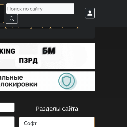
а
Графика
Софт
Cоц. сети
Разделы сайта
Софт