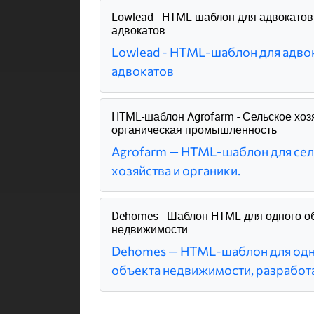
Lowlead - HTML-шаблон для адвокатов
адвокатов
Lowlead - HTML-шаблон для адво
адвокатов
HTML-шаблон Agrofarm - Сельское хоз
органическая промышленность
Agrofarm — HTML-шаблон для се
хозяйства и органики.
Dehomes - Шаблон HTML для одного о
недвижимости
Dehomes — HTML-шаблон для од
объекта недвижимости, разработ