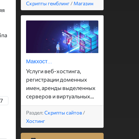
Скрипты гемблинг
/
Магазин
яя
ina
Макхост...
Услуги веб-хостинга,
регистрации доменных
имен, аренды выделенных
серверов и виртуальных...
7
Раздел:
Скрипты сайтов
/
Хостинг