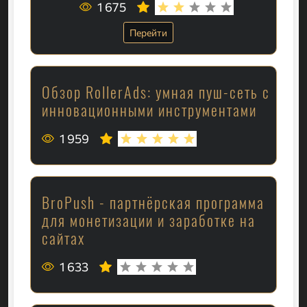
1 675
Перейти
Обзор RollerAds: умная пуш-сеть с
инновационными инструментами
1 959
BroPush - партнёрская программа
для монетизации и заработке на
сайтах
1 633