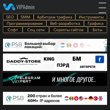
VIPAdmin
SEO
SMM
Арбитраж трафика
Инструменты
Программирование
Веб-разработка
Графика
Софт
Cоц. сети
Скрипты сайтов
Боты