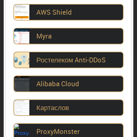
AWS Shield
Myra
Ростелеком Anti-DDoS
Alibaba Cloud
Картаслов
ProxyMonster