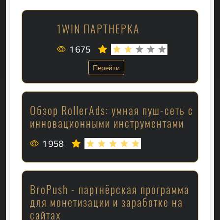
1WIN ПАРТНЕРКА
1 675
Перейти
Обзор RollerAds: умная пуш-сеть с
инновационными инструментами
1 958
BroPush - партнёрская программа
для монетизации и заработке на
сайтах