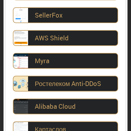
SellerFox
AWS Shield
Myra
Ростелеком Anti-DDoS
Alibaba Cloud
Картаслов