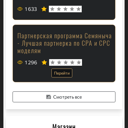
1 633
Партнерская программа Семяныча
- Лучшая партнерка по CPA и CPC
моделям
1 296
Перейти
Смотреть все
Магазин