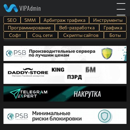
VIPAdmin
SEO
SMM
Арбитраж трафика
Инструменты
Программирование
Веб-разработка
Графика
Софт
Cоц. сети
Скрипты сайтов
Боты